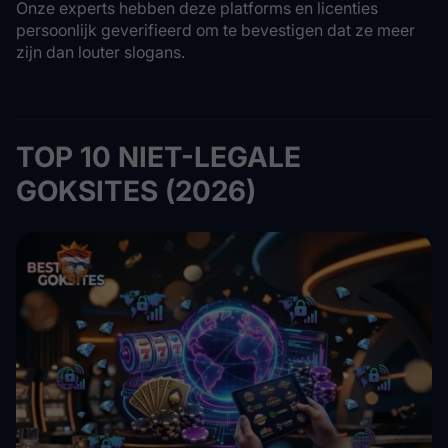
Onze experts hebben deze platforms en licenties
persoonlijk geverifieerd om te bevestigen dat ze meer
zijn dan louter slogans.
TOP 10 NIET-LEGALE
GOKSITES (2026)