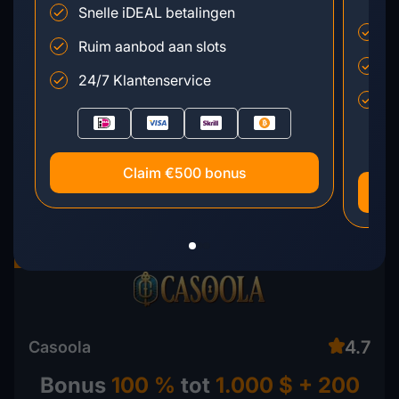
Snelle iDEAL betalingen
Creatieve en humoristische bonussen voor extra
E
plezier
Ruim aanbod aan slots
Geen verplichte KYC bij uitbetalingen onder een limiet
D
Zeer breed aanbod aan internationale
24/7 Klantenservice
sportweddenschappen
V
OPEN ACCOUNT
Claim €500 bonus
18+ | Speel verantwoord
#15
4.7
Casoola
Bonus
100 %
tot
1.000 $ + 200