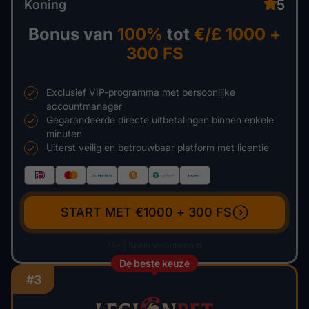
5
Koning
Bonus van
100%
tot
€/£ 1000 +
300 FS
Exclusief VIP-programma met persoonlijke
accountmanager
Gegarandeerde directe uitbetalingen binnen enkele
minuten
Uiterst veilig en betrouwbaar platform met licentie
START MET €1000 + 300 FS
18+ | Speel verantwoord
De beste keuze
#3