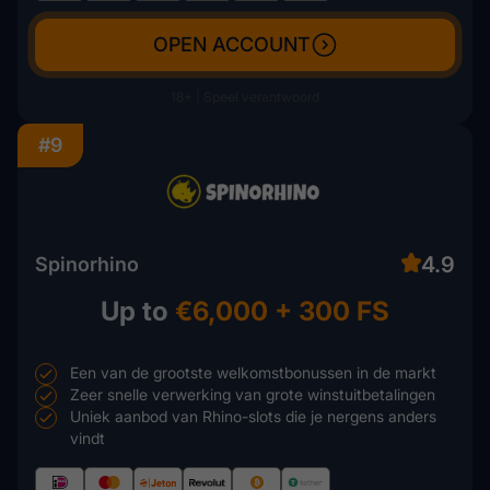
OPEN ACCOUNT
18+ | Speel verantwoord
#9
4.9
Spinorhino
Up to
€6,000 + 300 FS
Een van de grootste welkomstbonussen in de markt
Zeer snelle verwerking van grote winstuitbetalingen
Uniek aanbod van Rhino-slots die je nergens anders
vindt