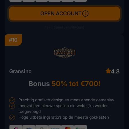
OPEN ACCOUNT
18+ | Speel verantwoord
#10
4.8
Gransino
Bonus
50% tot €700!
Prachtig grafisch design en meeslepende gameplay
Innovatieve nieuwe spellen die wekelijks worden
toegevoegd
Hoge uitbetalingsratio’s op de meeste gokkasten