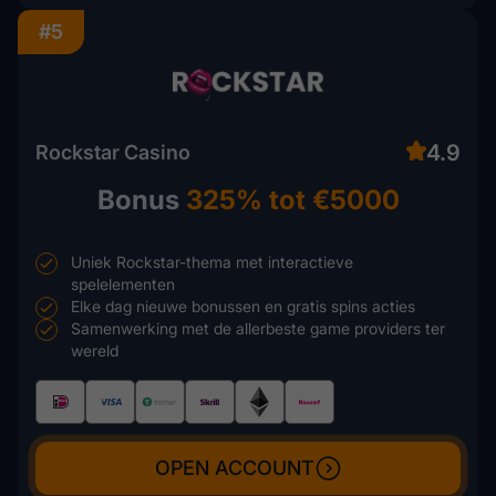
#5
4.9
Rockstar Casino
Bonus
325% tot €5000
Uniek Rockstar-thema met interactieve
spelelementen
Elke dag nieuwe bonussen en gratis spins acties
Samenwerking met de allerbeste game providers ter
wereld
OPEN ACCOUNT