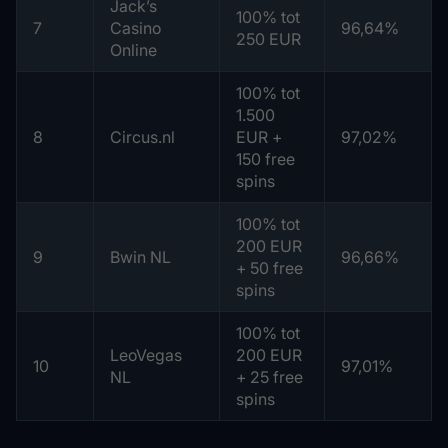
Jack’s
100% tot
7
Casino
96,64%
250 EUR
Online
100% tot
1.500
8
Circus.nl
EUR +
97,02%
150 free
spins
100% tot
200 EUR
9
Bwin NL
96,66%
+ 50 free
spins
100% tot
LeoVegas
200 EUR
10
97,01%
NL
+ 25 free
spins