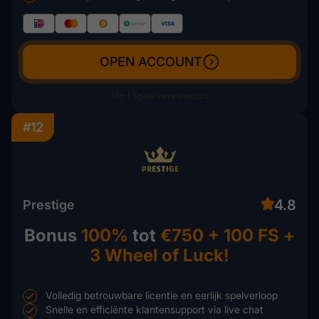
OPEN ACCOUNT
18+ | Speel verantwoord
#12
4.8
Prestige
Bonus
100%
tot
€750 + 100 FS +
3 Wheel of Luck!
Volledig betrouwbare licentie en eerlijk spelverloop
Snelle en efficiënte klantensupport via live chat