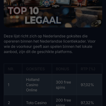
Deze lijst richt zich op Nederlandse goksites die
opereren binnen het Nederlandse licentiekader. Voor
wie de voorkeur geeft aan spelen binnen het lokale
aanbod, zijn dit de geschikte platforms.
NR.
GOKSITES
BONUS
RTP (%)
Holland
300 free
1
Casino
97,02%
spins
Online
200 free
2
Toto Casino
97,32%
spins